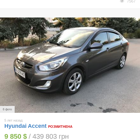
7567
6 фото
5 лет назад
Hyundai Accent
РОЗМИТНЕНА
9 850 $
/ 439 803 грн