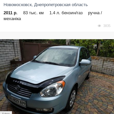
Новомосковск
, Днепропетровская область
2011 р.
83 тыс. км
1.4 л. бензин/газ
ручна /
механіка
3835
8 фото