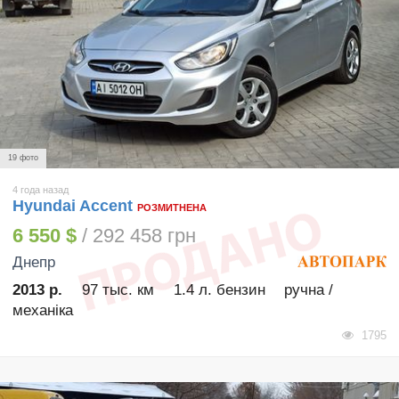
19 фото
4 года назад
Hyundai Accent
РОЗМИТНЕНА
6 550 $
/ 292 458 грн
Днепр
2013 р.
97 тыс. км
1.4 л. бензин
ручна /
механіка
1795