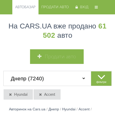
АВТОБАЗАР
ПРОДАТИ АВТО
ВХІД
На CARS.UA вже продано
61
502
авто
Продати авто
фільтри
Hyundai
Accent
Авторинок на Cars.ua
/
Днепр
/
Hyundai
/
Accent
/