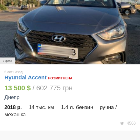
7 фото
6 лет назад
Hyundai Accent
РОЗМИТНЕНА
13 500 $
/ 602 775 грн
Днепр
2018 р.
14 тыс. км
1.4 л. бензин
ручна /
механіка
4568