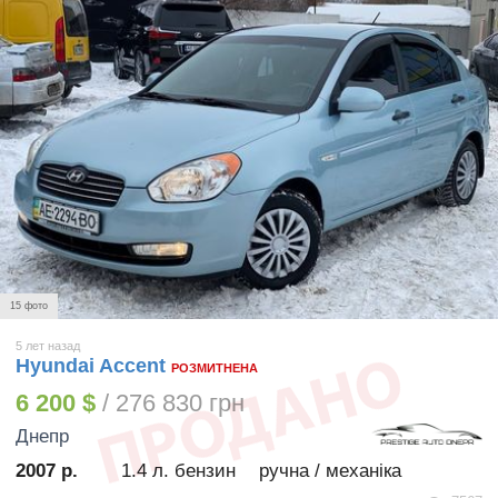
15 фото
5 лет назад
Hyundai Accent
РОЗМИТНЕНА
6 200 $
/ 276 830 грн
Днепр
2007 р.
1.4 л. бензин
ручна / механіка