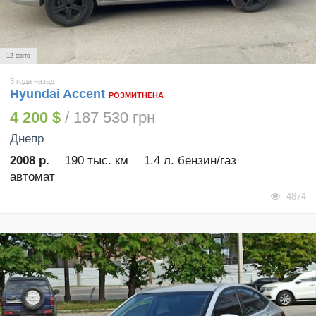
12 фото
3 года назад
Hyundai Accent
РОЗМИТНЕНА
4 200 $
/ 187 530 грн
Днепр
2008 р.
190 тыс. км
1.4 л. бензин/газ
автомат
4874