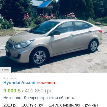
8 фото
6 лет назад
Hyundai Accent
РОЗМИТНЕНА
9 000 $
/ 401 850 грн
Никополь
, Днепропетровская область
2013 р.
108 тыс. км
1.4 л. бензин/газ
ручна /