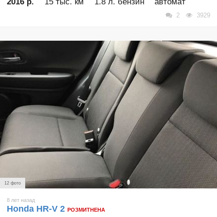
2016 р.
15 тыс. км
1.8 л. бензин
автомат
2
3929
12 фото
8 лет назад
Honda HR-V 2
РОЗМИТНЕНА