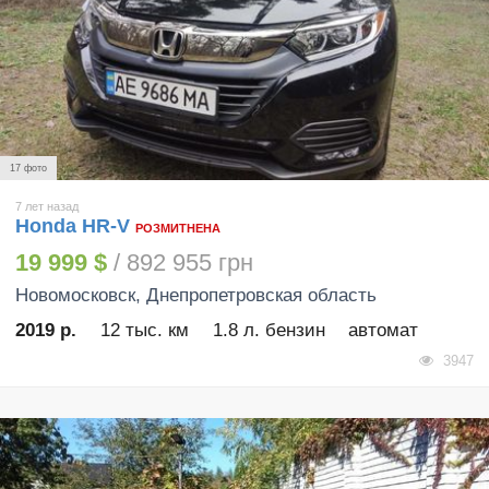
17 фото
7 лет назад
Honda HR-V
РОЗМИТНЕНА
19 999 $
/ 892 955 грн
Новомосковск
, Днепропетровская область
2019 р.
12 тыс. км
1.8 л. бензин
автомат
3947