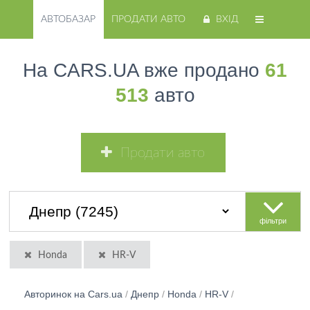
АВТОБАЗАР
ПРОДАТИ АВТО
ВХІД
На CARS.UA вже продано
61
513
авто
Продати авто
фільтри
Honda
HR-V
Авторинок на Cars.ua
/
Днепр
/
Honda
/
HR-V
/