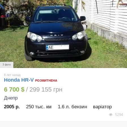
3 фото
8 лет назад
Honda HR-V
РОЗМИТНЕНА
6 700 $
/ 299 155 грн
Днепр
2005 р.
250 тыс. км
1.6 л. бензин
варіатор
5294