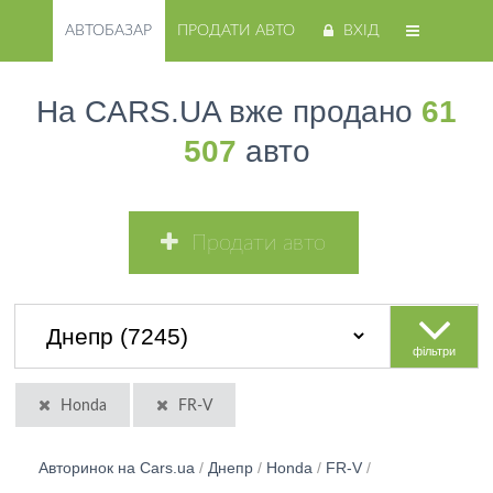
АВТОБАЗАР
ПРОДАТИ АВТО
ВХІД
На CARS.UA вже продано
61
507
авто
Продати авто
фільтри
Honda
FR-V
Авторинок на Cars.ua
/
Днепр
/
Honda
/
FR-V
/