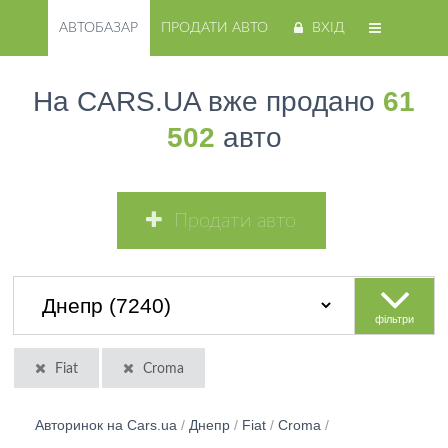
АВТОБАЗАР
ПРОДАТИ АВТО
ВХІД
На CARS.UA вже продано
61
502
авто
Продати авто
фільтри
Fiat
Croma
Авторинок на Cars.ua
/
Днепр
/
Fiat
/
Croma
/