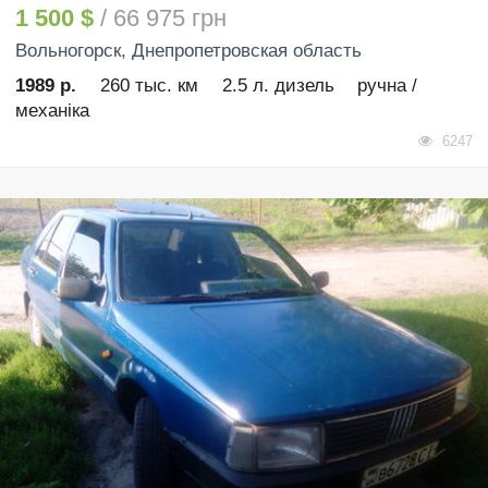
1 500 $
/ 66 975 грн
Вольногорск
, Днепропетровская область
1989 р.
260 тыс. км
2.5 л. дизель
ручна /
механіка
6247