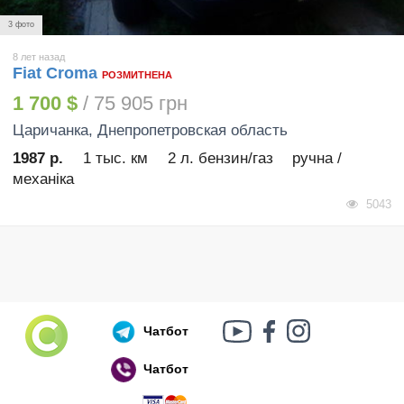
3 фото
8 лет назад
Fiat Croma
РОЗМИТНЕНА
1 700 $
/ 75 905 грн
Царичанка
, Днепропетровская область
1987 р.
1 тыс. км
2 л. бензин/газ
ручна /
механіка
5043
Чатбот
Чатбот
Російський воєнний корабель, іди нах..й!