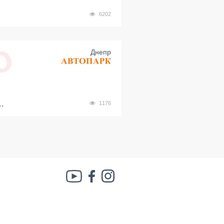
.
6202
Днепр
.
1176