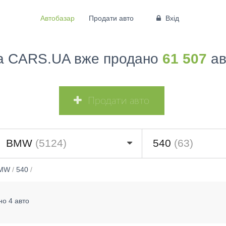
Автобазар
Продати авто
Вхід
а CARS.UA вже продано
61 507
ав
Продати авто
BMW
(5124)
540
(63)
MW
/
540
/
но 4 авто