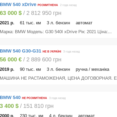
BMW 540 xDrive
РОЗМИТНЕНА
2 года назад
63 000 $
/ 2 812 950 грн
2021 р.
61 тыс. км
3 л. бензин
автомат
Марка: BMW Модель: G30 540I xDrive Рік: 2021 Ціна:...
BMW 540 G30-G31
НЕ В УКРАЇНІ
3 года назад
56 000 €
/ 2 889 600 грн
2019 р.
90 тыс. км
3 л. бензин
ручна / механіка
МАШИНА НЕ РАСТАМОЖЕНАЯ, ЦЕНА ДОГОВОРНАЯ. ЕС
BMW 540
НЕ РОЗМИТНЕНА
3 года назад
3 400 $
/ 151 810 грн
2000 р.
230 тыс. км
4 л. бензин
автомат