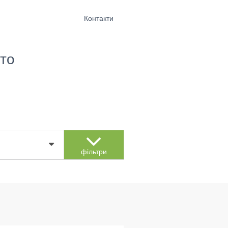
Контакти
то
фільтри