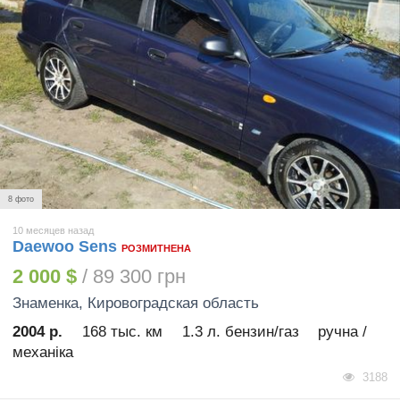
8 фото
10 месяцев назад
Daewoo Sens
РОЗМИТНЕНА
2 000 $
/ 89 300 грн
Знаменка
, Кировоградская область
2004 р.
168 тыс. км
1.3 л. бензин/газ
ручна /
механіка
3188