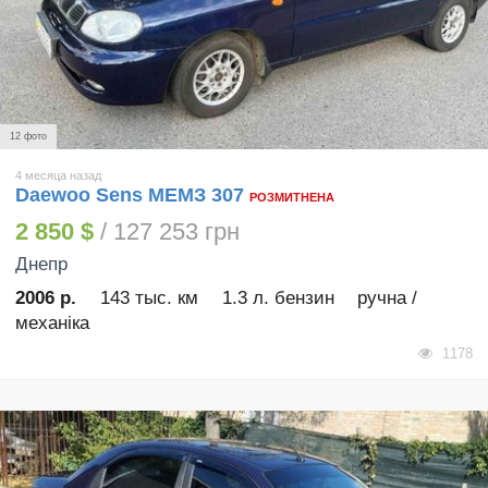
12 фото
4 месяца назад
Daewoo Sens МЕМЗ 307
РОЗМИТНЕНА
2 850 $
/ 127 253 грн
Днепр
2006 р.
143 тыс. км
1.3 л. бензин
ручна /
механіка
1178