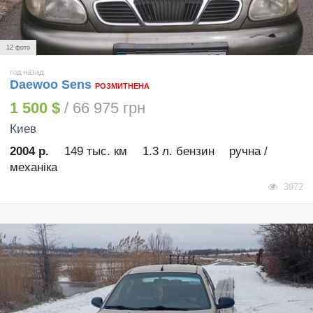
12 фото
год назад
Daewoo Sens
РОЗМИТНЕНА
1 500 $
/ 66 975 грн
Киев
2004 р.
149 тыс. км
1.3 л. бензин
ручна /
механіка
3972