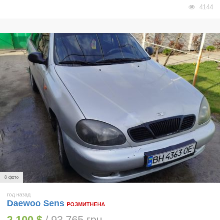
4144
8 фото
год назад
Daewoo Sens
РОЗМИТНЕНА
2 100 $
/ 93 765 грн