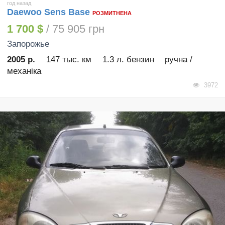
год назад
Daewoo Sens Base
РОЗМИТНЕНА
1 700 $
/ 75 905 грн
Запорожье
2005 р.
147 тыс. км
1.3 л. бензин
ручна /
механіка
3972