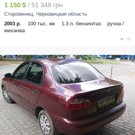
1 150 $
/ 51 348 грн
Сторожинец
, Черновицкая область
2003 р.
100 тыс. км
1.3 л. бензин/газ
ручна /
механіка
92