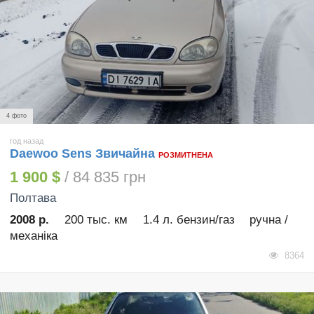
4 фото
год назад
Daewoo Sens Звичайна
РОЗМИТНЕНА
1 900 $
/ 84 835 грн
Полтава
2008 р.
200 тыс. км
1.4 л. бензин/газ
ручна /
механіка
8364