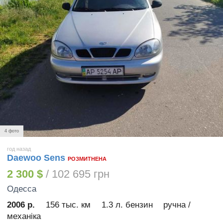
4 фото
год назад
Daewoo Sens
РОЗМИТНЕНА
2 300 $
/ 102 695 грн
Одесса
2006 р.
156 тыс. км
1.3 л. бензин
ручна /
механіка