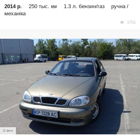
2014 р.
250 тыс. км
1.3 л. бензин/газ
ручна /
механіка
3756
11 фото