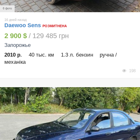
6 фото
16 дней назад
Daewoo Sens
РОЗМИТНЕНА
2 900 $
/ 129 485 грн
Запорожье
2010 р.
40 тыс. км
1.3 л. бензин
ручна /
механіка
198