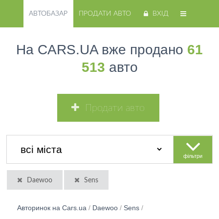
АВТОБАЗАР
ПРОДАТИ АВТО
ВХІД
На CARS.UA вже продано
61
513
авто
Продати авто
фільтри
Daewoo
Sens
Авторинок на Cars.ua
/
Daewoo
/
Sens
/