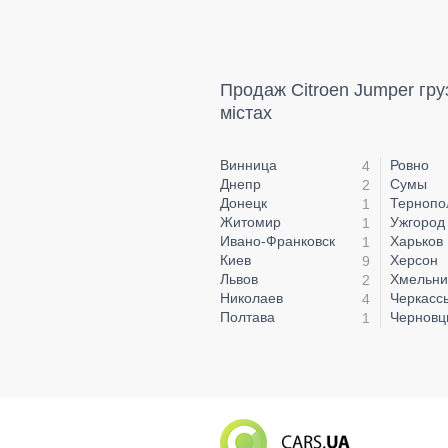
Продаж Citroen Jumper груз
містах
Винница
Ровно
4
Днепр
Сумы
2
Донецк
Тернопо
1
Житомир
Ужгород
1
Ивано-Франковск
Харьков
1
Киев
Херсон
9
Львов
Хмельни
2
Николаев
Черкасс
4
Полтава
Чернов
1