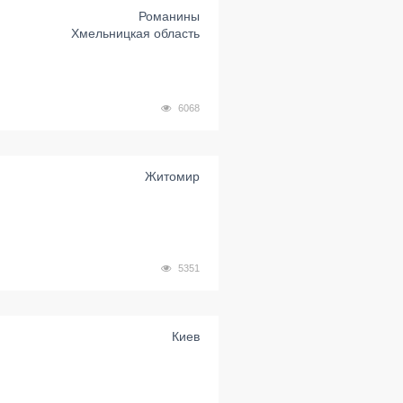
Романины
Хмельницкая область
6068
Житомир
5351
Киев