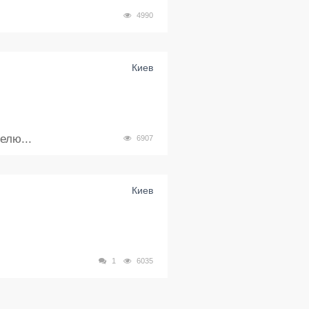
4990
Киев
елю...
6907
Киев
1
6035