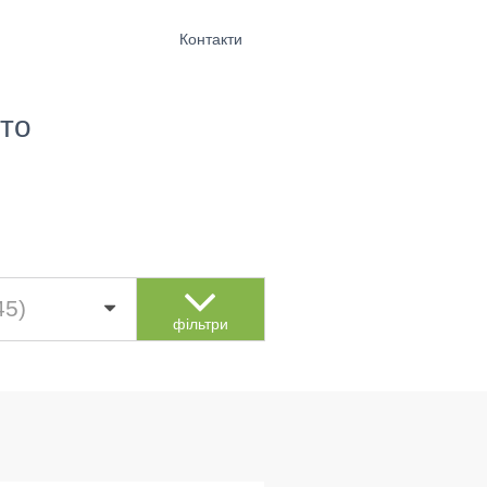
Контакти
то
45)
фільтри