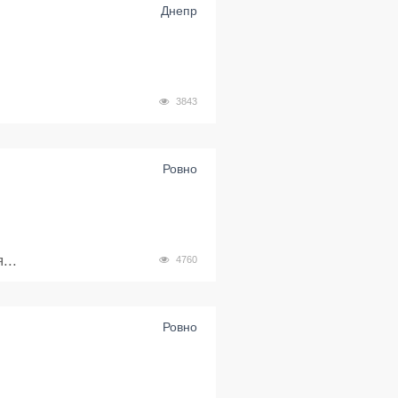
Днепр
3843
Ровно
...
4760
Ровно