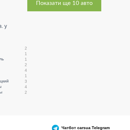
Показати ще 10 авто
. у
2
1
ль
1
2
4
1
цкий
3
ы
4
цы
2
Чатбот
carsua Telegram