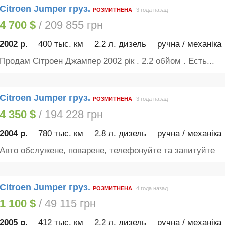
Citroen Jumper груз.
РОЗМИТНЕНА
3 года назад
4 700 $
/ 209 855 грн
2002 р.
400 тыс. км
2.2 л. дизель
ручна / механіка
Продам Сітроен Джампер 2002 рік . 2.2 обйом . Есть...
Citroen Jumper груз.
РОЗМИТНЕНА
3 года назад
4 350 $
/ 194 228 грн
2004 р.
780 тыс. км
2.8 л. дизель
ручна / механіка
Авто обслужене, поварене, телефонуйте та запитуйте
Citroen Jumper груз.
РОЗМИТНЕНА
4 года назад
1 100 $
/ 49 115 грн
2005 р.
412 тыс. км
2.2 л. дизель
ручна / механіка