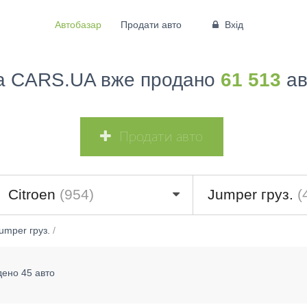
Автобазар
Продати авто
Вхід
а CARS.UA вже продано
61 513
ав
Продати авто
Citroen
(954)
Jumper груз.
(
umper груз.
/
дено 45 авто