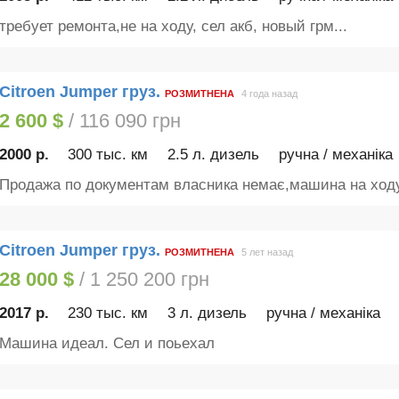
требует ремонта,не на ходу, сел акб, новый грм...
Citroen Jumper груз.
РОЗМИТНЕНА
4 года назад
2 600 $
/ 116 090 грн
2000 р.
300 тыс. км
2.5 л. дизель
ручна / механіка
Продажа по документам власника немає,машина на ходу,
Citroen Jumper груз.
РОЗМИТНЕНА
5 лет назад
28 000 $
/ 1 250 200 грн
2017 р.
230 тыс. км
3 л. дизель
ручна / механіка
Машина идеал. Сел и поьехал