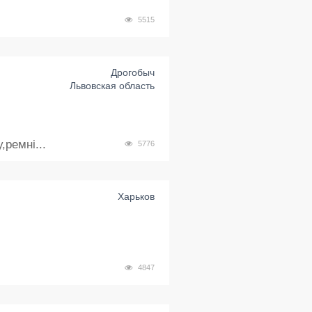
5515
Дрогобыч
Львовская область
ремні...
5776
Харьков
4847