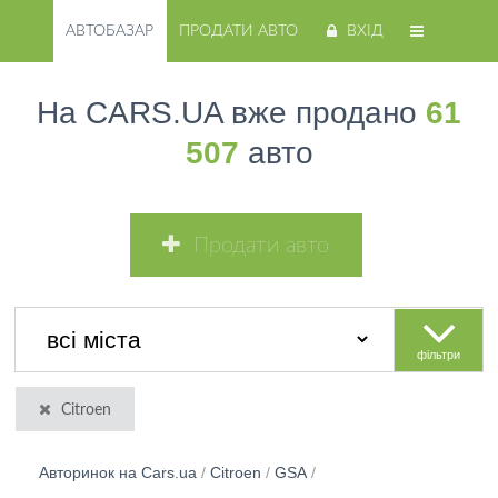
АВТОБАЗАР
ПРОДАТИ АВТО
ВХІД
На CARS.UA вже продано
61
507
авто
Продати авто
фільтри
Citroen
Авторинок на Cars.ua
/
Citroen
/
GSA
/