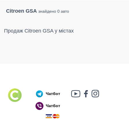
Citroen GSA
знайдено 0 авто
Продаж Citroen GSA у містах
Чатбот
Чатбот
Російський воєнний корабель, іди нах..й!
🇷🇺 🚢 🖕 PS: Таки пішов 🎉