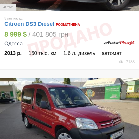
28 фото
5 лет назад
Citroen DS3 Diesel
РОЗМИТНЕНА
8 999 $
/ 401 805 грн
Одесса
2013 р.
150 тыс. км
1.6 л. дизель
автомат
7188