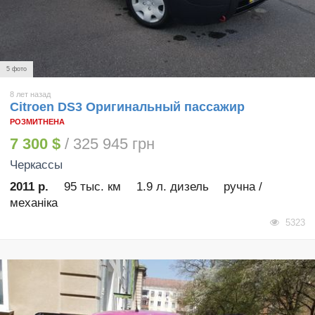
5 фото
8 лет назад
Citroen DS3 Оригинальный пассажир
РОЗМИТНЕНА
7 300 $
/ 325 945 грн
Черкассы
2011 р.
95 тыс. км
1.9 л. дизель
ручна /
механіка
5323