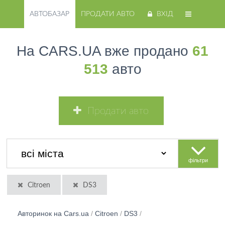
АВТОБАЗАР
ПРОДАТИ АВТО
ВХІД
На CARS.UA вже продано
61
513
авто
Продати авто
фільтри
Citroen
DS3
Авторинок на Cars.ua
/
Citroen
/
DS3
/