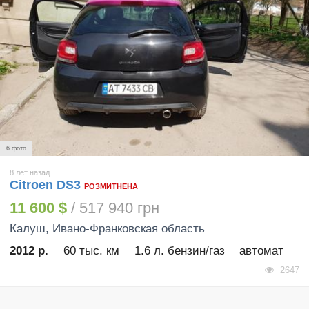
6 фото
8 лет назад
Citroen DS3
РОЗМИТНЕНА
11 600 $
/ 517 940 грн
Калуш
, Ивано-Франковская область
2012 р.
60 тыс. км
1.6 л. бензин/газ
автомат
2647