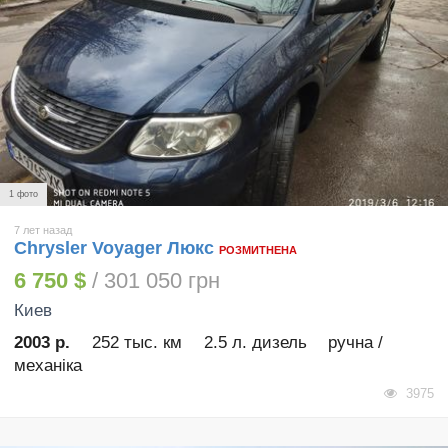
1 фото
7 лет назад
Chrysler Voyager Люкс
РОЗМИТНЕНА
6 750 $
/ 301 050 грн
Киев
2003 р.
252 тыс. км
2.5 л. дизель
ручна /
механіка
3975