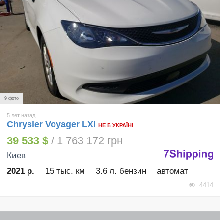
9 фото
5 лет назад
Chrysler Voyager LXI
НЕ В УКРАЇНІ
39 533 $
/ 1 763 172 грн
Киев
2021 р.
15 тыс. км
3.6 л. бензин
автомат
4414