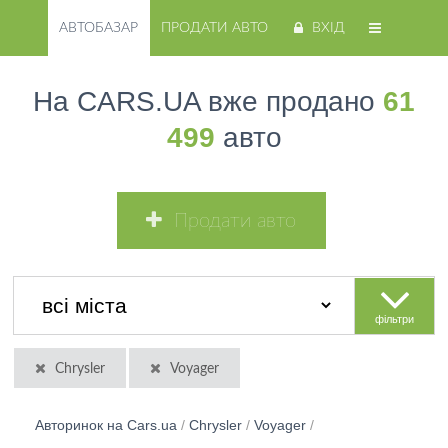
АВТОБАЗАР
ПРОДАТИ АВТО
ВХІД
На CARS.UA вже продано
61
499
авто
Продати авто
фільтри
Chrysler
Voyager
Авторинок на Cars.ua
/
Chrysler
/
Voyager
/