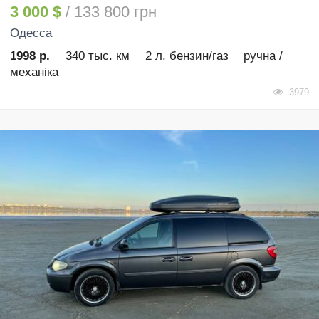
3 000 $
/ 133 800 грн
Одесса
1998 р.
340 тыс. км
2 л. бензин/газ
ручна /
механіка
3979