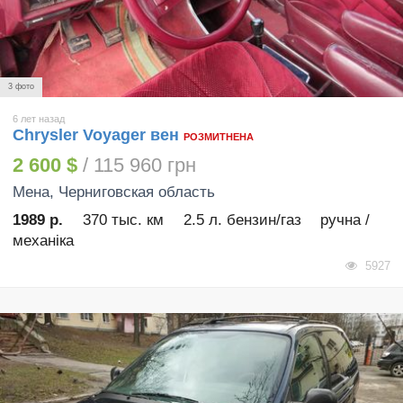
3 фото
6 лет назад
Chrysler Voyager вен
РОЗМИТНЕНА
2 600 $
/ 115 960 грн
Мена
, Черниговская область
1989 р.
370 тыс. км
2.5 л. бензин/газ
ручна /
механіка
5927