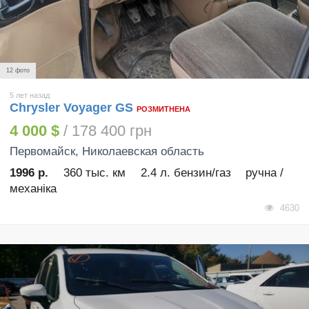
12 фото
5 лет назад
Chrysler Voyager GS
РОЗМИТНЕНА
4 000 $
/ 178 400 грн
Первомайск
, Николаевская область
1996 р.
360 тыс. км
2.4 л. бензин/газ
ручна /
механіка
4630