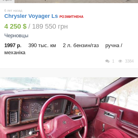
6 лет назад
Chrysler Voyager Ls
РОЗМИТНЕНА
4 250 $
/ 189 550 грн
Черновцы
1997 р.
390 тыс. км
2 л. бензин/газ
ручна /
механіка
1
3384