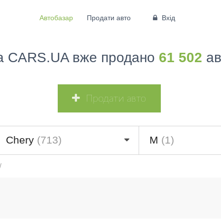
Автобазар
Продати авто
Вхід
а CARS.UA вже продано
61 502
ав
Продати авто
Chery
(713)
M
(1)
/