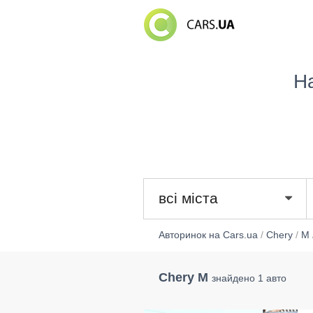
Н
всі міста
Авторинок на Cars.ua
/
Chery
/
M
Chery M
знайдено 1 авто