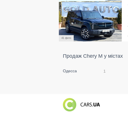
41 фото
Продаж Chery M у містах
Одесса
1