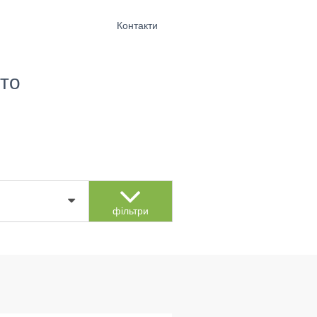
Контакти
то
фільтри