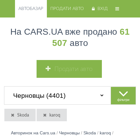
АВТОБАЗАР
ПРОДАТИ АВТО
ВХІД
На CARS.UA вже продано
61
507
авто
Продати авто
фільтри
Skoda
karoq
Авторинок на Cars.ua
/
Черновцы
/
Skoda
/
karoq
/