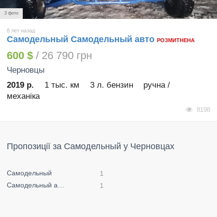
3 фото
8 лет назад
Самодельный Самодельный авто
РОЗМИТНЕНА
600 $
/ 26 790 грн
Черновцы
2019 р.
1 тыс. км
3 л. бензин
ручна /
механіка
8198
Пропозиції за Самодельный у Черновцах
Самодельный
1
Самодельный авто
1