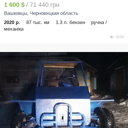
1 600 $
/ 71 440 грн
Вашковцы
, Черновицкая область
2020 р.
87 тыс. км
1.3 л. бензин
ручна /
механіка
8294