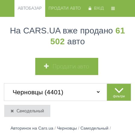
АВТОБАЗАР
ПРОДАТИ АВТО
ВХІД
На CARS.UA вже продано
61
502
авто
Продати авто
фільтри
Самодельный
Авторинок на Cars.ua
/
Черновцы
/
Самодельный
/