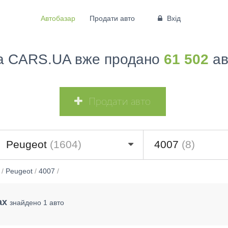
Автобазар
Продати авто
Вхід
а CARS.UA вже продано
61 502
ав
Продати авто
Peugeot
(1604)
4007
(8)
/
Peugeot
/
4007
/
ах
знайдено 1 авто