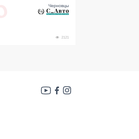
Черновцы
2121