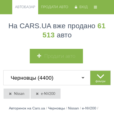
АВТОБАЗАР
ПРОДАТИ АВТО
ВХІД
На CARS.UA вже продано
61
513
авто
Продати авто
фільтри
Nissan
e-NV200
Авторинок на Cars.ua
/
Черновцы
/
Nissan
/
e-NV200
/