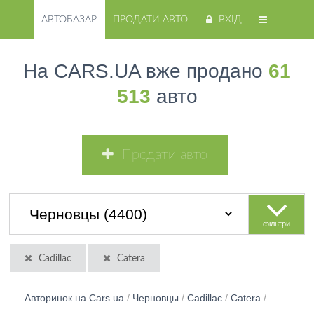
АВТОБАЗАР
ПРОДАТИ АВТО
ВХІД
На CARS.UA вже продано
61
513
авто
Продати авто
фільтри
Cadillac
Catera
Авторинок на Cars.ua
/
Черновцы
/
Cadillac
/
Catera
/