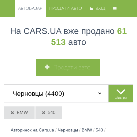
АВТОБАЗАР
ПРОДАТИ АВТО
ВХІД
На CARS.UA вже продано
61
513
авто
Продати авто
фільтри
BMW
540
Авторинок на Cars.ua
/
Черновцы
/
BMW
/
540
/