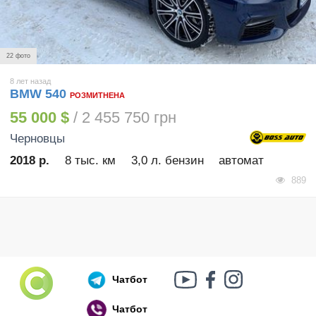
22 фото
8 лет назад
BMW 540
РОЗМИТНЕНА
55 000 $
/ 2 455 750 грн
Черновцы
2018 р.
8 тыс. км
3,0 л. бензин
автомат
889
Чатбот
Чатбот