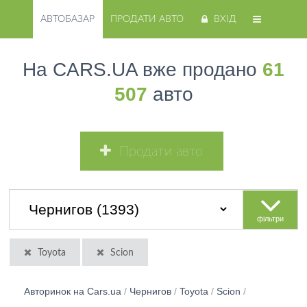
АВТОБАЗАР
ПРОДАТИ АВТО
ВХІД
На CARS.UA вже продано
61
507
авто
Продати авто
фільтри
Toyota
Scion
Авторинок на Cars.ua
/
Чернигов
/
Toyota
/
Scion
/