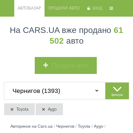
АВТОБАЗАР
ПРОДАТИ АВТО
ВХІД
На CARS.UA вже продано
61
502
авто
Продати авто
фільтри
Toyota
Aygo
Авторинок на Cars.ua
/
Чернигов
/
Toyota
/
Aygo
/