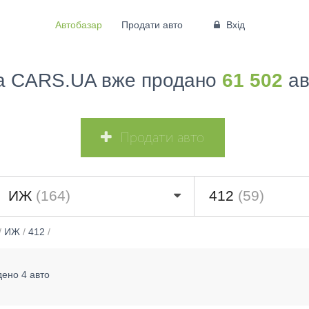
Автобазар
Продати авто
Вхід
а CARS.UA вже продано
61 502
ав
Продати авто
ИЖ
(164)
412
(59)
/
ИЖ
/
412
/
дено 4 авто