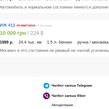
Автомобиль в нормальном состоянии имеются дополнит
ИЖ 412
РОЗМИТНЕНА
8 лет назад
10 000 грн
/ 224 $
1989 р.
24.4 тыс. км
1.5 л. бензин
ручна / механіка
Москвич в отл.состоянии.не ржавый.не гнилой.усиленны
Чатбот
carsua Telegram
Чатбот
carsua Viber
Автодилерам