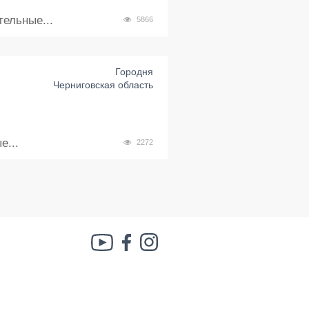
ельные...
5866
Городня
Черниговская область
е...
2272