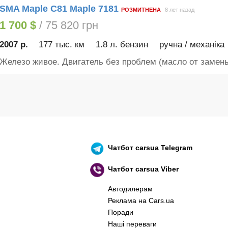
SMA Maple C81 Maple 7181
РОЗМИТНЕНА
8 лет назад
1 700 $
/ 75 820 грн
2007 р.
177 тыс. км
1.8 л. бензин
ручна / механіка
Железо живое. Двигатель без проблем (масло от замены
Чатбот
carsua Telegram
Чатбот
carsua Viber
Автодилерам
Реклама на Cars.ua
Поради
Наші переваги