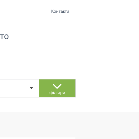
Контакти
то
фільтри