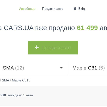
Автобазар
Продати авто
Вхід
а CARS.UA вже продано
61 499
ав
Продати авто
SMA
(12)
Maple C81
(5)
/
SMA
/
Maple C81
/
сах
знайдено 1 авто