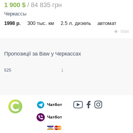
1 900 $
/ 84 835 грн
Черкассы
1998 р.
300 тыс. км
2.5 л. дизель
автомат
5594
Пропозиції за Baw у Черкассах
525
1
Чатбот
Чатбот
Російський воєнний корабель, іди нах..й!
🇷🇺 🚢 🖕 PS: Таки пішов 🎉