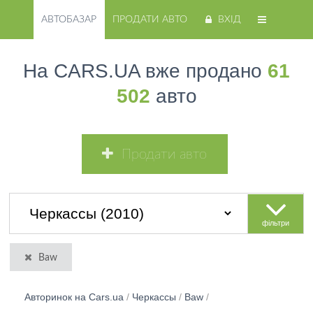
АВТОБАЗАР
ПРОДАТИ АВТО
ВХІД
На CARS.UA вже продано
61
502
авто
Продати авто
фільтри
Baw
Авторинок на Cars.ua
/
Черкассы
/
Baw
/