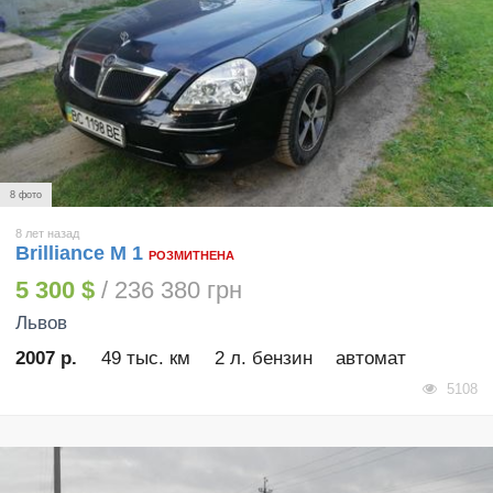
8 фото
8 лет назад
Brilliance M 1
РОЗМИТНЕНА
5 300 $
/ 236 380 грн
Львов
2007 р.
49 тыс. км
2 л. бензин
автомат
5108