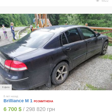
4822
6 фото
8 лет назад
Brilliance M 1
РОЗМИТНЕНА
6 700 $
/ 298 820 грн