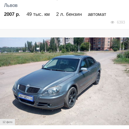
Львов
2007 р.
49 тыс. км
2 л. бензин
автомат
6393
12 фото