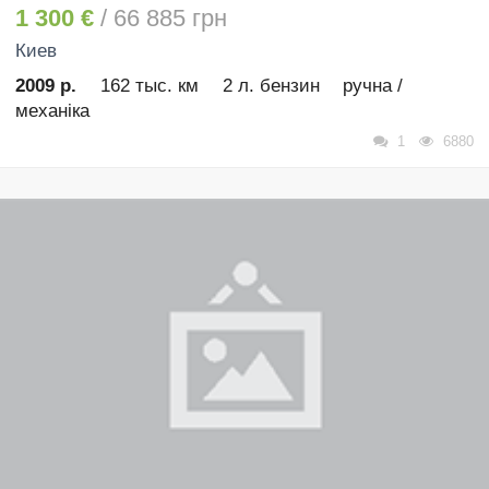
1 300 €
/ 66 885 грн
Киев
2009 р.
162 тыс. км
2 л. бензин
ручна /
механіка
1
6880