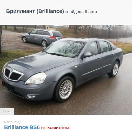
Бриллиант (Brilliance)
знайдено 8 авто
5 фото
6 лет назад
Brilliance BS6
НЕ РОЗМИТНЕНА