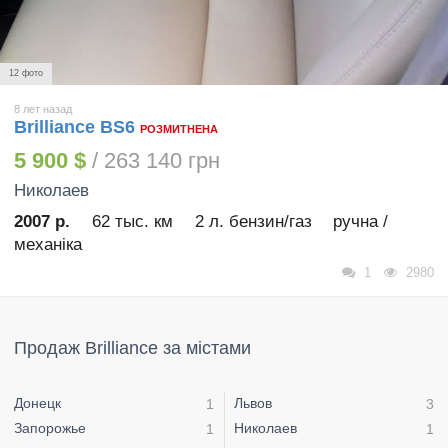
12 фото
8 лет назад
Brilliance BS6
РОЗМИТНЕНА
5 900 $
/ 263 140 грн
Николаев
2007 р.
62 тыс. км
2 л. бензин/газ
ручна /
механіка
1
2980
Продаж Brilliance за містами
Донецк
Львов
1
3
Запорожье
Николаев
1
1