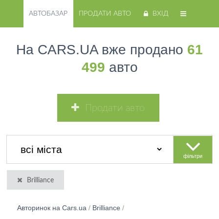
АВТОБАЗАР
ПРОДАТИ АВТО
ВХІД
На CARS.UA вже продано
61
499
авто
Продати авто
фільтри
Brilliance
Авторинок на Cars.ua
/
Brilliance
/