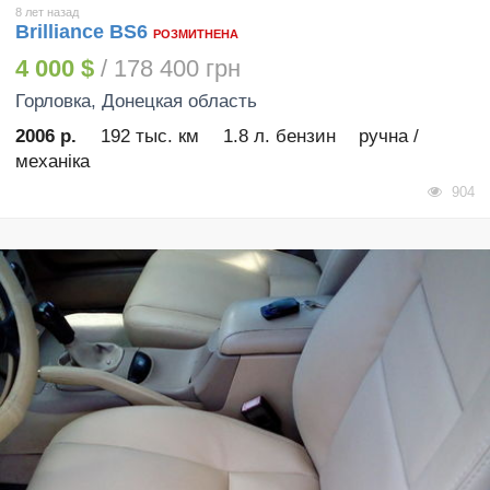
8 лет назад
Brilliance BS6
РОЗМИТНЕНА
4 000 $
/ 178 400 грн
Горловка
, Донецкая область
2006 р.
192 тыс. км
1.8 л. бензин
ручна /
механіка
904