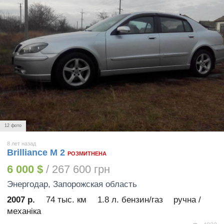
12 фото
8 лет назад
Brilliance M 2
РОЗМИТНЕНА
6 000 $
/ 267 600 грн
Энергодар
, Запорожская область
2007 р.
74 тыс. км
1.8 л. бензин/газ
ручна /
механіка