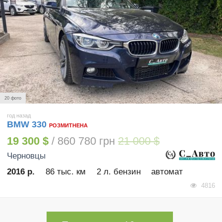
20 фото
год назад
BMW 330
РОЗМИТНЕНА
19 300 $
/ 860 780 грн
21 000 $
Черновцы
2016 р.
86 тыс. км
2 л. бензин
автомат
4816