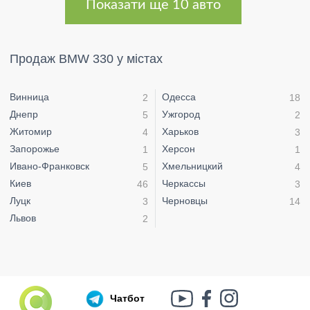
Показати ще 10 авто
Продаж BMW 330 у містах
Винница
Одесса
2
18
Днепр
Ужгород
5
2
Житомир
Харьков
4
3
Запорожье
Херсон
1
1
Ивано-Франковск
Хмельницкий
5
4
Киев
Черкассы
46
3
Луцк
Черновцы
3
14
Львов
2
Чатбот