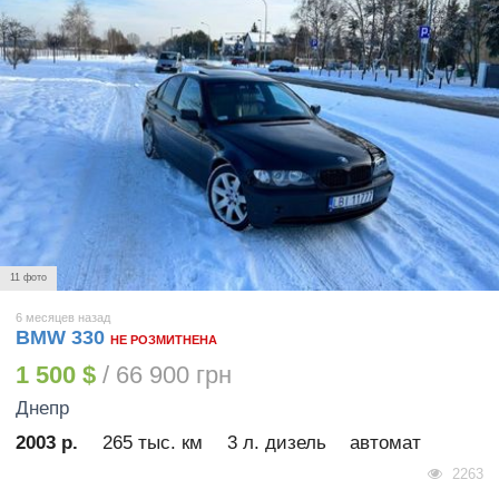
11 фото
6 месяцев назад
BMW 330
НЕ РОЗМИТНЕНА
1 500 $
/ 66 900 грн
Днепр
2003 р.
265 тыс. км
3 л. дизель
автомат
2263