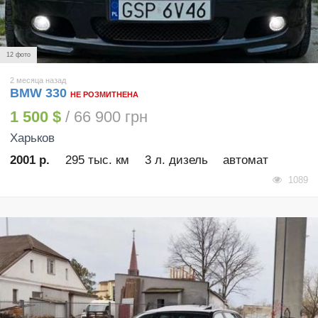
12 фото
2 месяца назад
BMW 330
НЕ РОЗМИТНЕНА
1 500 $
/ 66 900 грн
Харьков
2001 р.
295 тыс. км
3 л. дизель
автомат
1089