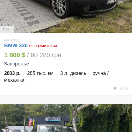
8 фото
год назад
BMW 330
НЕ РОЗМИТНЕНА
1 800 $
/ 80 280 грн
Запорожье
2003 р.
285 тыс. км
3 л. дизель
ручна /
механіка
3746