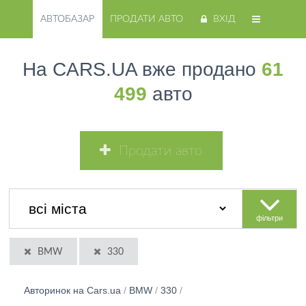
АВТОБАЗАР
ПРОДАТИ АВТО
ВХІД
На CARS.UA вже продано
61
499
авто
Продати авто
фільтри
BMW
330
Авторинок на Cars.ua
/
BMW
/
330
/