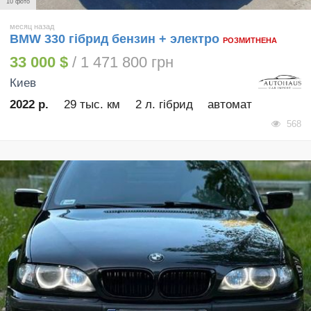
10 фото
месяц назад
BMW 330 гібрид бензин + электро
РОЗМИТНЕНА
33 000 $
/ 1 471 800 грн
Киев
2022 р.
29 тыс. км
2 л. гібрид
автомат
568