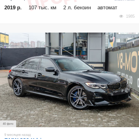
2019 р.
107 тыс. км
2 л. бензин
автомат
1985
40 фото
9 месяцев назад