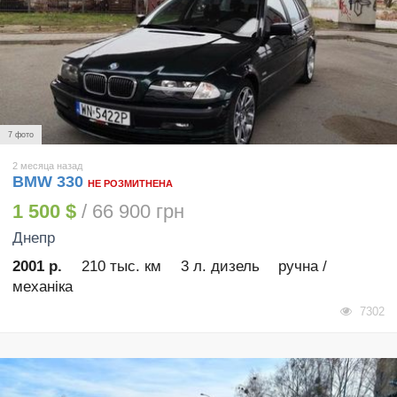
7 фото
2 месяца назад
BMW 330
НЕ РОЗМИТНЕНА
1 500 $
/ 66 900 грн
Днепр
2001 р.
210 тыс. км
3 л. дизель
ручна /
механіка
7302