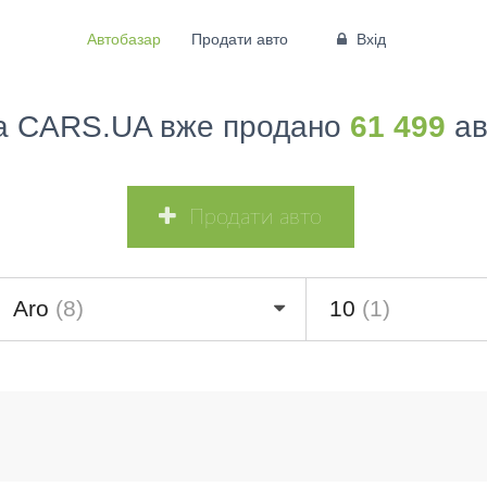
Автобазар
Продати авто
Вхід
а CARS.UA вже продано
61 499
ав
Продати авто
Aro
(8)
10
(1)