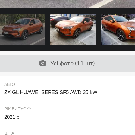
Усі фото (11 шт)
АВТО
ZX GL HUAWEI SERES SF5 AWD 35 kW
РІК ВИПУСКУ
2021 р.
ЦІНА