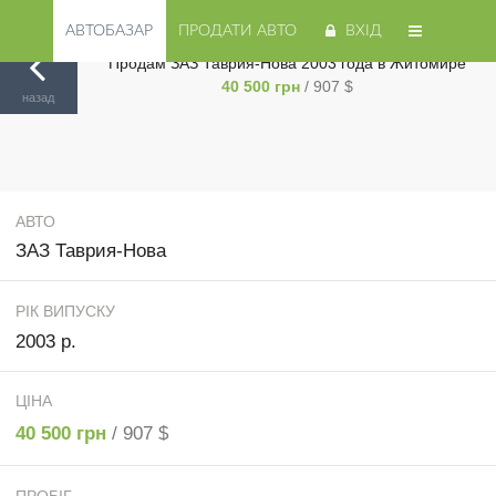
АВТОБАЗАР
ПРОДАТИ АВТО
ВХІД
Продам ЗАЗ Таврия-Нова 2003 года в Житомире
40 500 грн
/ 907 $
Авторинок на Cars.ua
/
Житомир
/
ЗАЗ
/
Таврия-Нова
/
назад
АВТО
ЗАЗ Таврия-Нова
РІК ВИПУСКУ
2003 р.
ЦІНА
40 500 грн
/ 907 $
ПРОБІГ