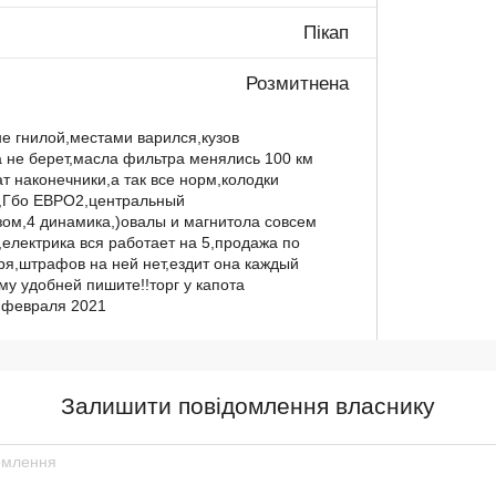
Пікап
Розмитнена
не гнилой,местами варился,кузов
 не берет,масла фильтра менялись 100 км
т наконечники,а так все норм,колодки
о,Гбо ЕВРО2,центральный
зом,4 динамика,)овалы и магнитола совсем
електрика вся работает на 5,продажа по
ря,штрафов на ней нет,ездит она каждый
му удобней пишите!!торг у капота
3 февраля 2021
Залишити повідомлення власнику