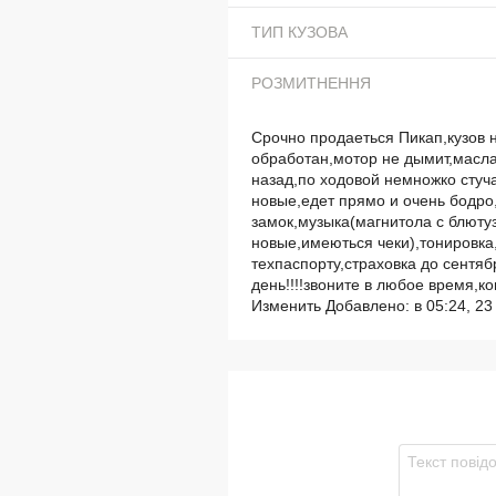
ТИП КУЗОВА
РОЗМИТНЕННЯ
Срочно продаеться Пикап,кузов 
обработан,мотор не дымит,масла
назад,по ходовой немножко стуча
новые,едет прямо и очень бодр
замок,музыка(магнитола с блюту
новые,имеються чеки),тонировка,
техпаспорту,страховка до сентяб
день!!!!звоните в любое время,ко
Изменить Добавлено: в 05:24, 2