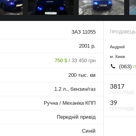
ЗАЗ 11055
ПРОДАВЕЦЬ
2001 р.
Андрей
м. Киев
750 $
/ 33 450 грн
(063)
П
200 тыс. км
3817
1.2 л., бензин/газ
ПЕРЕГЛЯДІВ
39
Ручна / Механіка КПП
ПЕРЕГЛЯДІВ 
Передній привід
Синій