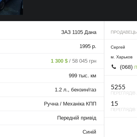
ЗАЗ 1105 Дана
ПРОДАВЕЦЬ
1995 р.
Сергей
м. Харьков
1 300 $
/ 58 045 грн
(068)
П
999 тыс. км
5255
1.2 л., бензин/газ
ПЕРЕГЛЯДІВ
15
Ручна / Механіка КПП
ПЕРЕГЛЯДІВ 
Передній привід
Синій