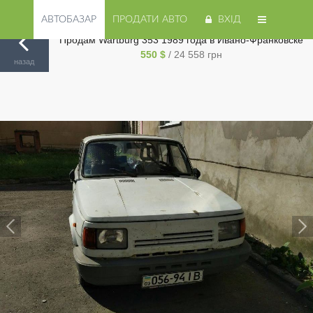
АВТОБАЗАР
ПРОДАТИ АВТО
ВХІД
Продам Wartburg 353 1989 года в Ивано-Франковске
550 $
/ 24 558 грн
Авторинок на Cars.ua
/
Ивано-Франковск
/
Wartburg
/
353
/
назад