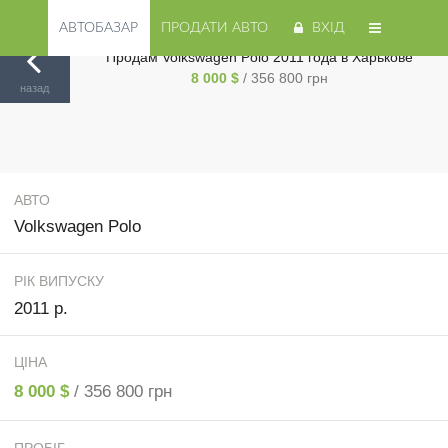
АВТОБАЗАР
ПРОДАТИ АВТО
ВХІД
Продам Volkswagen Polo 2011 года в Харькове
8 000 $
/ 356 800 грн
Авторинок на Cars.ua
/
Харьков
/
Volkswagen
/
Polo
/
назад
АВТО
Volkswagen Polo
РІК ВИПУСКУ
2011 р.
ЦІНА
8 000 $
/ 356 800 грн
ПРОБІГ