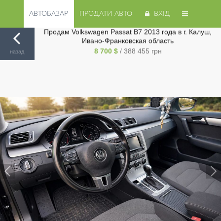
АВТОБАЗАР
ПРОДАТИ АВТО
ВХІД
Продам Volkswagen Passat B7 2013 года в г. Калуш,
Авторинок на Cars.ua
/
Ивано-Франковск
/
Volkswagen
/
Ивано-Франковская область
Passat B7
/
8 700 $
/ 388 455 грн
назад