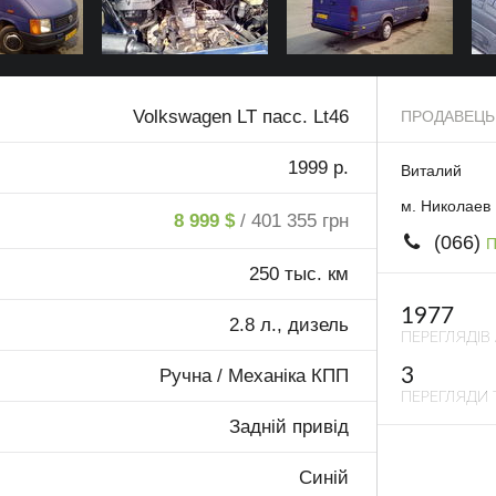
Volkswagen LT пасс. Lt46
ПРОДАВЕЦЬ
1999 р.
Виталий
м. Николаев
8 999 $
/ 401 355 грн
(066)
П
250 тыс. км
1977
2.8 л., дизель
ПЕРЕГЛЯДІВ
3
Ручна / Механіка КПП
ПЕРЕГЛЯДИ 
Задній привід
Синій