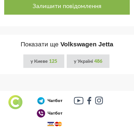
Залишити повідомлення
Показати ще
Volkswagen Jetta
у Киеве
125
у Україні
486
Чатбот
Чатбот
Російський воєнний корабель, іди нах..й!
🇷🇺 🚢 🖕 PS: Таки пішов 🎉