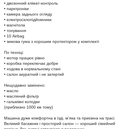
• двозонний клімат-контроль
• парктроніки
• камера заднього огляду
• електросклопідйомники
• магнітола
• тонування
• 10 Airbag
• зимова гума з хорошим протектором у комплекті
По техніці:
• мотор працює рівно
• коробка переключає добре
• ходова в нормальному стані
• салон акуратний і не затертий
Нещодавно замінено:
• масло
• масляний фільтр
• гальмівні колодки
(приблизно 1000 км тому)
Машина дуже комфортна в їзді, м’яка та приємна на трасі.
Великий багажник і просторий салон — хороший сімейний
варіант. Два дитячі автокрісла в подарунок.