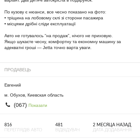
По кузову є нюанси, все чесно показано на фото:
• тріщина на лобовому склі зі сторони пасажира
• місцями дрібні сліди експлуатації
Авто не готувалось “на продаж”, нічого не приховую.
Якщо шукаєте чесну, комфортну та економну машину за
адекватні гроші — Jetta точно варта уваги.
ПРОДАВЕЦЬ
Евгений
м. Обухов, Киевская область
(067)
Показати
816
481
2 МЕСЯЦА НАЗАД
ПЕРЕГЛЯДІВ АВТО
ВІДВІДУВАЧ
ДАТА ДОДАВАННЯ