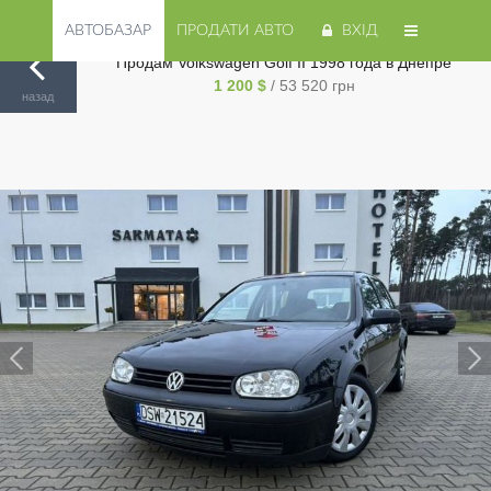
АВТОБАЗАР
ПРОДАТИ АВТО
ВХІД
Продам Volkswagen Golf II 1998 года в Днепре
1 200 $
/ 53 520 грн
Авторинок на Cars.ua
/
Днепр
/
Volkswagen
/
Golf II
/
назад