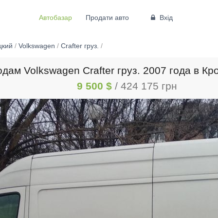
Автобазар
Продати авто
Вхід
цкий
/
Volkswagen
/
Crafter груз.
/
дам Volkswagen Crafter груз. 2007 года в К
9 500 $
/ 424 175 грн