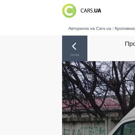
Авторинок на Cars.ua
/
Кропивни
Про
назад