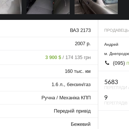
ВАЗ 2173
ПРОДАВЕЦЬ
2007 р.
Андрей
м. Днепродз
3 900 $
/ 174 135 грн
(095)
П
160 тыс. км
5683
1.6 л., бензин/газ
ПЕРЕГЛЯДИ 
9
Ручна / Механіка КПП
ПЕРЕГЛЯДІВ 
Передній привід
Бежевий