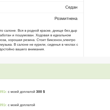
Седан
Розмитнена
вто салоне. Вся в родной краске, днище без дыр
работан и пошумован. Ходовая в идеальном
оза, хорошая резина. Стоит биксенон,электро
узыка. В салоне не курили, сиденья в чехлах с
 достойно вашего внимания.
91г.
с моей доплатой
300 $
91г.
с моей доплатой