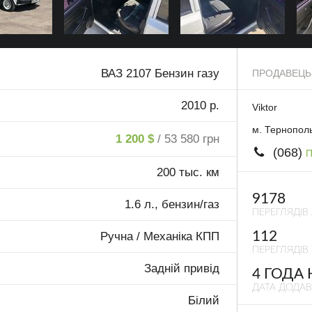
ВАЗ 2107 Бензин газу
ПРОДАВЕЦЬ
2010 р.
Viktor
м. Тернопол
1 200 $
/ 53 580 грн
(068)
П
200 тыс. км
9178
1.6 л., бензин/газ
ПЕРЕГЛЯДІВ
112
Ручна / Механіка КПП
ПЕРЕГЛЯДІВ 
Задній привід
4 ГОДА
ДАТА ДОДА
Білий