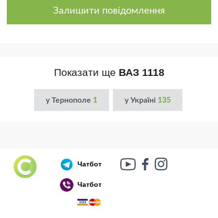
Залишити повідомлення
Показати ще
ВАЗ 1118
у Тернополе
1
у Україні
135
Чатбот
Чатбот
Російський воєнний корабель, іди нах..й!
🇷🇺 🚢 🖕 PS: Таки пішов 🎉