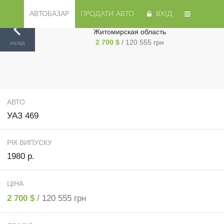
АВТОБАЗАР
ПРОДАТИ АВТО
ВХІД
Продам УАЗ 469 1980 года в г. Коростышев,
Житомирская область
Авторинок на Cars.ua
/
Житомир
/
УАЗ
/
469
/
2 700 $
/ 120 555 грн
назад
АВТО
УАЗ 469
РІК ВИПУСКУ
1980 р.
ЦІНА
2 700 $
/ 120 555 грн