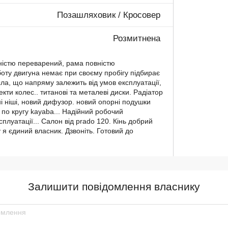
Позашляховик / Кросовер
Розмитнена
вністю переварений, рама повністю
боту двигуна немає при своєму пробігу підбирає
сла, що напряму залежить від умов експлуатації,
кти колес.. титанові та металеві диски. Радіатор
 ніші, новий дифузор. новий опорні подушки
по кругу kayaba... Надійний робочий
плуатації... Салон від prado 120. Кінь добрий
я єдиний власник. Дзвоніть. Готовий до
Залишити повідомлення власнику