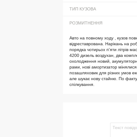
ТИП КУЗОВА
РОЗМИТНЕННЯ
Авто на повному ходу , кузов по
відреставрована. Нарікань на ро
порядка чотирьох п'яти літрів ма
4200 дизель воздухан, два компле
охолодження новий, акумуляторні
рами, нові амортизатор мінялися 
позашляховик для різних умов екс
але шукає нову стайню. По факту 
спілкування.