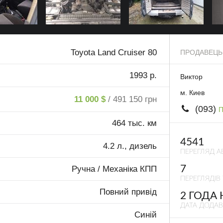
Toyota Land Cruiser 80
ПРОДАВЕЦЬ
1993 р.
Виктор
м. Киев
11 000 $
/ 491 150 грн
(093)
П
464 тыс. км
4541
4.2 л., дизель
ПЕРЕГЛЯД А
7
Ручна / Механіка КПП
ПЕРЕГЛЯДІВ 
Повний привід
2 ГОДА
ДАТА ДОДА
Синій