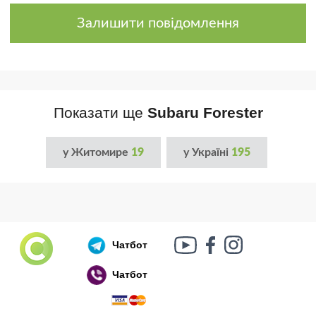
Залишити повідомлення
Показати ще
Subaru Forester
у Житомире
19
у Україні
195
Чатбот
Чатбот
Російський воєнний корабель, іди нах..й!
🇷🇺 🚢 🖕 PS: Таки пішов 🎉