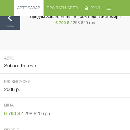
АВТОБАЗАР
ПРОДАТИ АВТО
ВХІД
Продам Subaru Forester 2006 года в Житомире
6 700 $
/ 298 820 грн
Авторинок на Cars.ua
/
Житомир
/
Subaru
/
Forester
/
назад
АВТО
Subaru Forester
РІК ВИПУСКУ
2006 р.
ЦІНА
6 700 $
/ 298 820 грн
ПРОБІГ