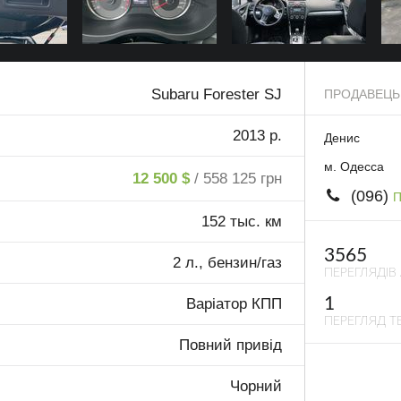
Subaru Forester SJ
ПРОДАВЕЦЬ
2013 р.
Денис
м. Одесса
12 500 $
/ 558 125 грн
(096)
П
152 тыс. км
3565
2 л., бензин/газ
ПЕРЕГЛЯДІВ
1
Варіатор КПП
ПЕРЕГЛЯД ТЕ
Повний привід
Чорний