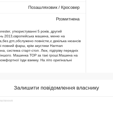
Позашляховик / Кросовер
Розмитнена
ester, уткористуванні 5 років, другий
нь 2013,європейська машина, меню на
а,без дтп,обслужено повністю,є декілька нюансів
ні повний фарш, крім акустики Harman
на, система старт-стоп. Люк, підігріву передніх
о іншого. Машинка ТОР за такі гроші.Машина на
комфортної їзди взимку. На літо оригінальні
Залишити повідомлення власнику