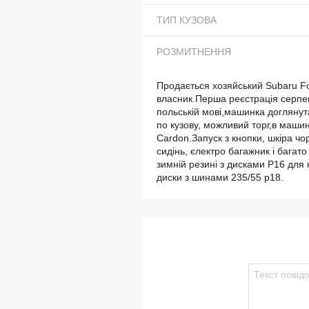
ТИП КУЗОВА
РОЗМИТНЕННЯ
Продається хозяйський Subaru For
власник.Перша реєстрація серпе
польській мові,машинка доглянут
по кузову, можливий торг,в маши
Cardon.Запуск з кнопки, шкіра чор
сидінь, єлектро багажник і багат
зимній резині з дисками Р16 для 
диски з шинами 235/55 р18.