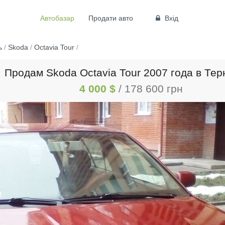
Автобазар
Продати авто
Вхід
ь
/
Skoda
/
Octavia Tour
/
Продам Skoda Octavia Tour 2007 года в Те
4 000 $
/ 178 600 грн