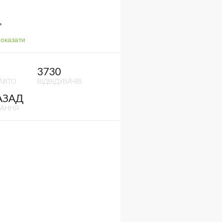
ь
оказати
3730
АВТО
ВІДВІДУВАЧІВ
АЗАД
ВАННЯ