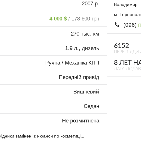
2007 р.
Володимир
м. Тернопол
4 000 $
/ 178 600 грн
(096)
П
270 тыс. км
6152
1.9 л., дизель
ПЕРЕГЛЯДИ 
8 ЛЕТ Н
Ручна / Механіка КПП
ДАТА ДОДА
Передній привід
Вишневий
Седан
Не розмитнена
ідники замінені,є нюанси по косметиці...