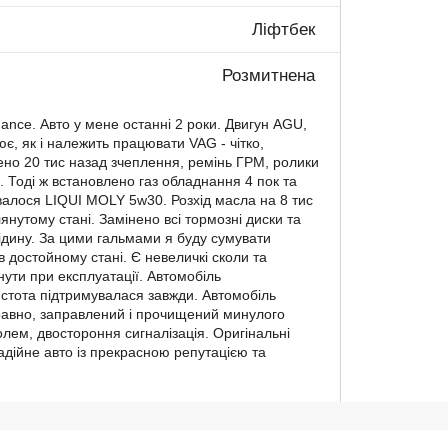
Ліфтбек
Розмитнена
gance. Авто у мене останні 2 роки. Двигун AGU,
є, як і належить працювати VAG - чітко,
нено 20 тис назад зчеплення, ремінь ГРМ, ролики
 Тоді ж встановлено газ обладнання 4 пок та
ивалося LIQUI MOLY 5w30. Розхід масла на 8 тис
янутому стані. Замінено всі тормозні диски та
дину. За цими гальмами я буду сумувати
в достойному стані. Є невеличкі сколи та
ути при експлуатації. Автомобіль
истота підтримувалася завжди. Автомобіль
авно, заправлений і прочищений минулого
олем, двостороння сигналізація. Оригінальні
Надійне авто із прекрасною репутацією та