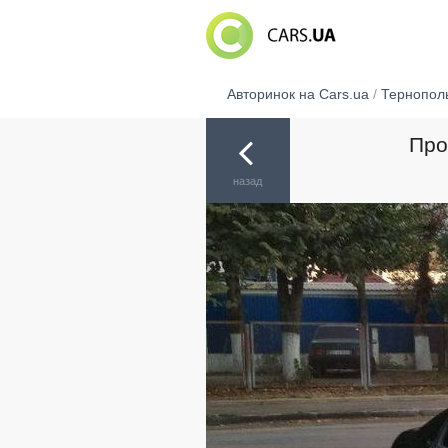
Авторинок на Cars.ua
/
Тернопол
Про
назад