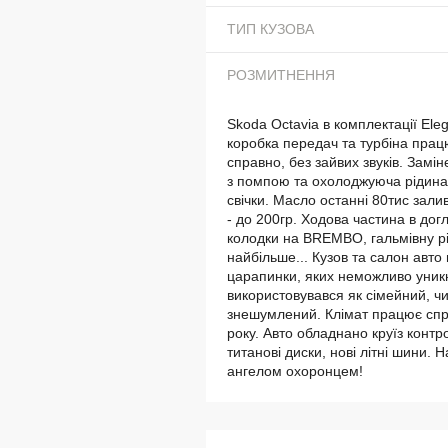
ТИП КУЗОВА
РОЗМИТНЕННЯ
Skoda Octavia в комплектації Ele
коробка передач та турбіна працю
справно, без зайвих звуків. Замі
з помпою та охолоджуюча рідина.
свічки. Масло останні 80тис зал
- до 200гр. Ходова частина в догл
колодки на BREMBO, гальмівну рі
найбільше... Кузов та салон авто 
царапинки, яких неможливо уникн
використовувався як сімейний, ч
знешумлений. Клімат працює спр
року. Авто обладнано круїз контр
титанові диски, нові літні шини. 
ангелом охоронцем!