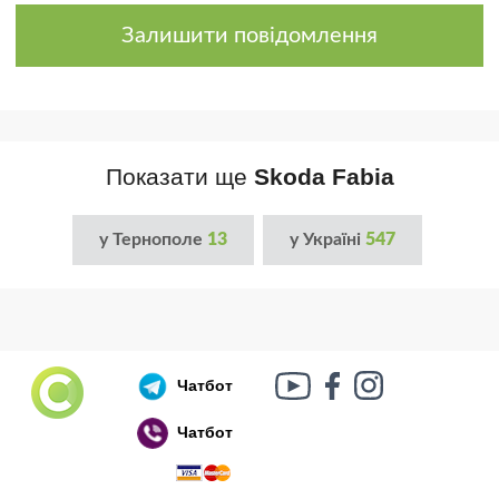
Залишити повідомлення
Показати ще
Skoda Fabia
у Тернополе
13
у Україні
547
Чатбот
Чатбот
Російський воєнний корабель, іди нах..й!
🇷🇺 🚢 🖕 PS: Таки пішов 🎉