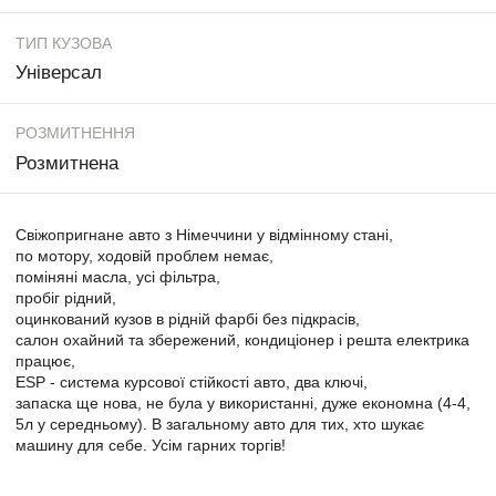
ТИП КУЗОВА
Універсал
РОЗМИТНЕННЯ
Розмитнена
Свіжопригнане авто з Німеччини у відмінному стані,
по мотору, ходовій проблем немає,
поміняні масла, усі фільтра,
пробіг рідний,
оцинкований кузов в рідній фарбі без підкрасів,
салон охайний та збережений, кондиціонер і решта електрика
працює,
ESP - система курсової стійкості авто, два ключі,
запаска ще нова, не була у використанні, дуже економна (4-4,
5л у середньому). В загальному авто для тих, хто шукає
машину для себе. Усім гарних торгів!