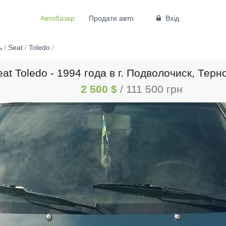
Автобазар
Продати авто
Вхід
ь
/
Seat
/
Toledo
/
at Toledo - 1994 года в г. Подволочиск, Тер
2 500 $
/ 111 500 грн