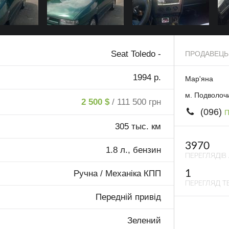
Seat Toledo -
ПРОДАВЕЦЬ
1994 р.
Мар'яна
м. Подволочи
2 500 $
/ 111 500 грн
(096)
П
305 тыс. км
3970
1.8 л., бензин
ПЕРЕГЛЯДІВ
1
Ручна / Механіка КПП
ПЕРЕГЛЯД ТЕ
Передній привід
Зелений