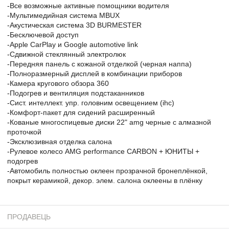
-Все возможные активные помощники водителя
-Мультимедийная система MBUX
-Акустическая система 3D BURMESTER
-Бесключевой доступ
-Apple CarPlay и Google automotive link
-Сдвижной стеклянный электролюк
-Передняя панель с кожаной отделкой (черная наппа)
-Полноразмерный дисплей в комбинации приборов
-Камера кругового обзора 360
-Подогрев и вентиляция подстаканников
-Сист. интеллект. упр. головним освещением (ihc)
-Комфорт-пакет для сидений расширенный
-Кованые многоспицевые диски 22" amg черные с алмазной
проточкой
-Эксклюзивная отделка салона
-Рулевое колесо AMG performance CARBON + ЮНИТЫ +
подогрев
-Автомобиль полностью оклеен прозрачной бронеплёнкой,
покрыт керамикой, декор. элем. салона оклеены в плёнку
ПРОДАВЕЦЬ