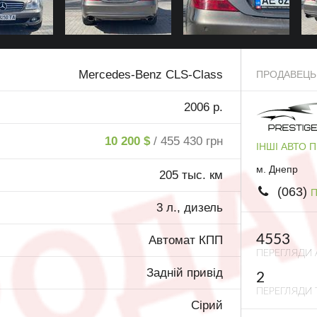
Mercedes-Benz CLS-Class
ПРОДАВЕЦЬ
2006 р.
10 200 $
/ 455 430 грн
ІНШІ АВТО 
м. Днепр
205 тыс. км
(063)
П
3 л., дизель
4553
Автомат КПП
ПЕРЕГЛЯДИ 
Задній привід
2
ПЕРЕГЛЯДИ 
Сірий