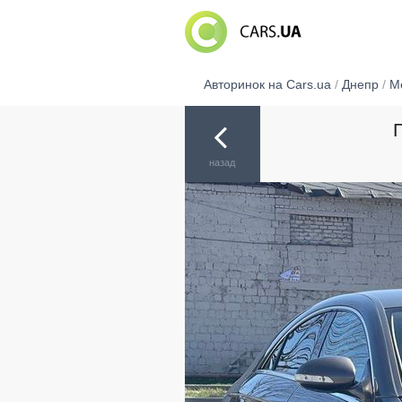
Авторинок на Cars.ua
/
Днепр
/
M
назад