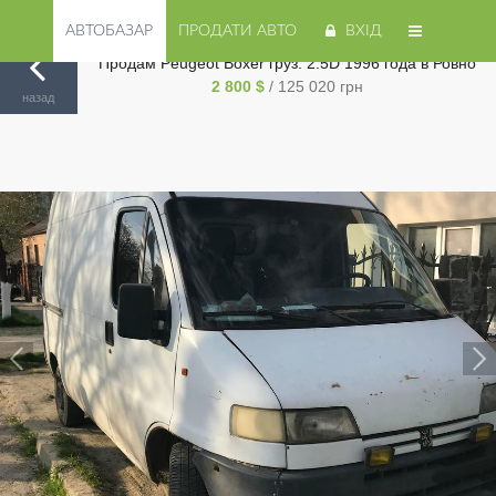
АВТОБАЗАР
ПРОДАТИ АВТО
ВХІД
Продам Peugeot Boxer груз. 2.5D 1996 года в Ровно
2 800 $
/ 125 020 грн
Авторинок на Cars.ua
/
Ровно
/
Peugeot
/
Boxer груз.
/
назад